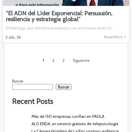
“El ADN del Líder Exponencial: Persuasión,
resiliencia y estrategia global”
El liderazgo que transforma empieza con una nueva visión En…
Read More
2
JUL, 26
1
2
3
Siguiente
Buscar
Buscar
Recent Posts
Más de 150 empresas confían en PAOLA
ALO ENDA, un servicio gratuito de telepsicología
La Cámara Hotelera de La Paz sostuvo audiencia