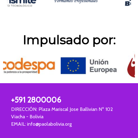
Impulsado por:
+591 2800006
DIRECCIÓN: Plaza Mariscal Jose Ballivian
Nº 102
Viacha - Bolivia
EMAIL:
info@paolabolivia.org