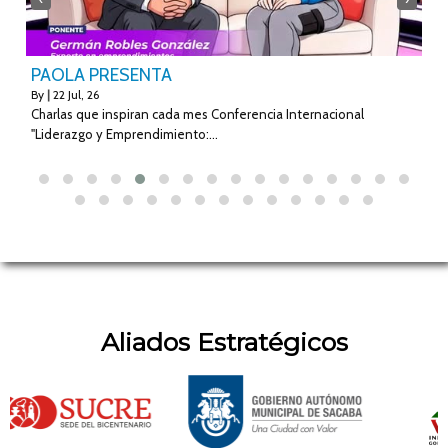
PAOLA PRESENTA
¡
By
|
22
Jul, 26
B
Charlas que inspiran cada mes Conferencia Internacional
¿
"Liderazgo y Emprendimiento:…
o
Aliados Estratégicos