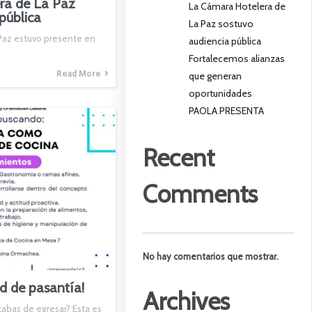
ra de La Paz
La Cámara Hotelera de
pública
La Paz sostuvo
Paz estuvo presente en
audiencia pública
Fortalecemos alianzas
Read More
que generan
oportunidades
PAOLA PRESENTA
Recent
Comments
No hay comentarios que mostrar.
d de pasantía!
Archives
abas de egresar? Esta es