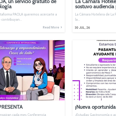
, un servicio gratuito de
La Cámara Hotele
ología
sostuvo audiencia 
ataforma PAOLA queremos acercarte a
La Cámara Hotelera de La 
e contribuyan…
la…
Read More
30
JUL, 26
PRESENTA
¡Nueva oportunida
inspiran cada mes Conferencia
¿Estudias Gastronomía o ac