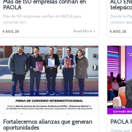
Más de 150 empresas confían en
ALO ENDA
PAOLA
telepsic
Más de 150 empresas confían en PAOLA para
Desde la Pl
conectar con…
servicios qu
Read More
4
AGO, 26
4
AGO, 26
Fortalecemos alianzas que generan
PAOLA 
oportunidades
Charlas que 