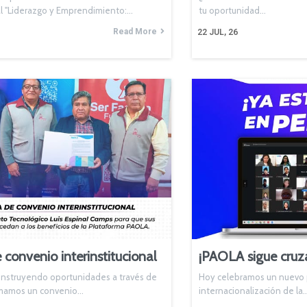
al "Liderazgo y Emprendimiento:…
tu oportunidad…
Read More
22
JUL, 26
 convenio interinstitucional
¡PAOLA sigue cruz
nstruyendo oportunidades a través de
Hoy celebramos un nuevo p
irmamos un convenio…
internacionalización de la