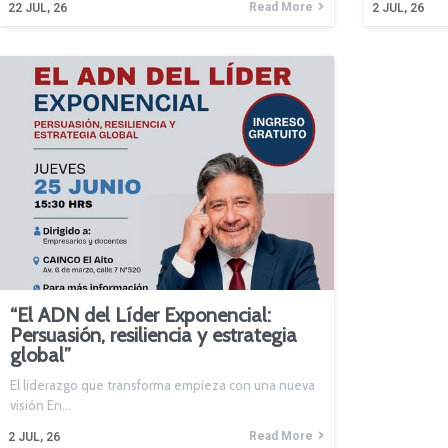
Read More
22
JUL, 26
2
JUL, 26
“El ADN del Líder Exponencial:
Persuasión, resiliencia y estrategia
global”
El liderazgo que transforma empieza con una nueva
visión En…
Read More
2
JUL, 26